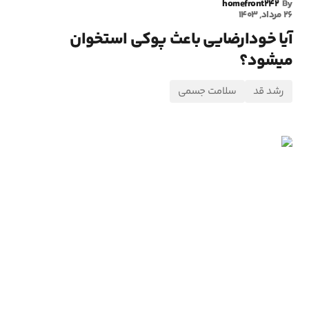
homefront242
By
26 مرداد, 1403
آیا خودارضایی باعث پوکی استخوان
میشود؟
رشد قد
سلامت جسمی