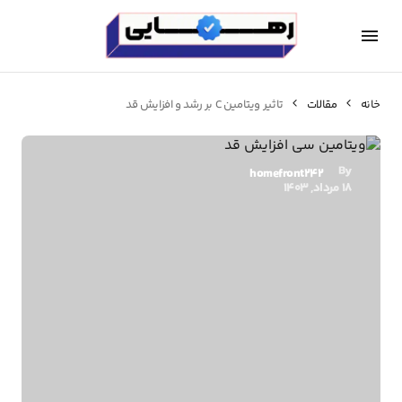
خانه
مقالات
تاثیر ویتامین C بر رشد و افزایش قد
By
homefront242
18 مرداد, 1403