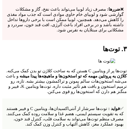
❌
ضررها:
مصرف زیاد لوبیا می‌تواند باعث نفخ، گاز و مشکلات
گوارشی شود و لوبیای خام حاوی موادی است که جذب مواد مغذی
را کاهش می‌دهد. همچنین، لوبیا ممکن است با برخی داروها تداخل
داشته باشد و در برخی افراد باعث آلرژی، افت قند خون، سردرد و
مشکلاتی برای مبتلایان به نقرس شود.
۳. توت‌ها
توت‌ها پر از ویتامین C هستن که به ساخت کلاژن تو بدن کمک می‌کنه.
کلاژن یه پروتئین مهمه که تو استخون‌ها و ماهیچه‌ها پیدا میشه
و باعث
می‌شه استخون‌هات سالم بمونن و تراکمشون بیشتر بشه. تازه، رو
ترمیم استخون و بافت هم تأثیر مثبت داره. توت‌ها ویتامین K، فیبر و
منگنز هم دارن که استخون‌ها رو قوی می‌کنن.
✅
فواید :
توت‌ها سرشار از آنتی‌اکسیدان‌ها، ویتامین C و فیبر هستند
که به تقویت سیستم ایمنی، هضم غذا و سلامت روده کمک می‌کنند.
مصرف منظم توت‌ها می‌تواند به سلامت قلب، کنترل قند خون،
بهبود عملکرد مغز، کاهش التهاب و کنترل وزن کمک کند.