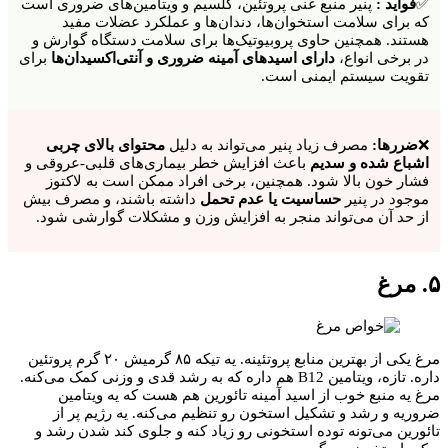
✅
فواید :
پنیر منبع غنی پروتئین، کلسیم و ویتامین‌های ضروری است
که برای سلامت استخوان‌ها، دندان‌ها و عملکرد عضلات مفید
هستند. همچنین حاوی پروبیوتیک‌ها برای سلامت دستگاه گوارش و
در برخی انواع،
دارای اسیدهای آمینه ضروری و آنتی‌اکسیدان‌ها
برای
تقویت سیستم ایمنی است.
❌
ضررها:
مصرف زیاد پنیر می‌تواند به دلیل
محتوای بالای چربی
اشباع شده و سدیم
باعث افزایش خطر بیماری‌های قلبی-عروقی و
فشار خون بالا شود. همچنین، برخی افراد ممکن است به لاکتوز
موجود در پنیر
حساسیت یا عدم تحمل
داشته باشند، و مصرف بیش
از حد آن می‌تواند منجر به افزایش وزن و مشکلات گوارشی شود.
۵. مرغ
مرغ یکی از بهترین منابع پروتئینه. یه تیکه ۸۵ گرمیش ۲۰ گرم پروتئین
داره. تازه، ویتامین B12 هم داره که به رشد قدی و وزنی کمک می‌کنه.
مرغ یه منبع خوب از اسید آمینه تائورین هم هست که یه ویتامین
ضروریه و رشد و تشکیل استخون رو تنظیم می‌کنه. یه رژیم پر از
تائورین می‌تونه توده استخونی رو زیاد کنه و جلوی کند شدن رشد و