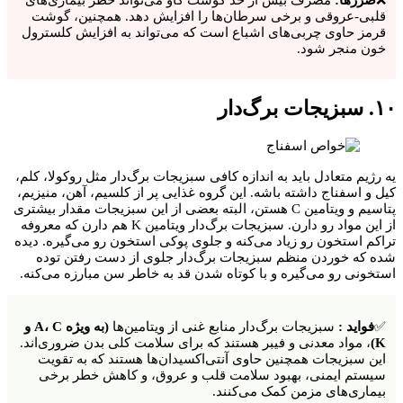
قلبی-عروقی و برخی سرطان‌ها را افزایش دهد. همچنین، گوشت
قرمز حاوی چربی‌های اشباع است که می‌تواند به افزایش کلسترول
خون منجر شود.
۱۰. سبزیجات برگ‌دار
یه رژیم متعادل باید به اندازه کافی سبزیجات برگ‌دار مثل روکولا، کلم،
کیل و اسفناج داشته باشه. این گروه غذایی پر از کلسیم، آهن، منیزیم،
پتاسیم و ویتامین C هستن، البته بعضی از این سبزیجات مقدار بیشتری
از این مواد رو دارن. سبزیجات برگ‌دار ویتامین K هم دارن که معروفه
تراکم استخون رو زیاد می‌کنه و جلوی پوکی استخون رو می‌گیره. دیده
شده که خوردن منظم سبزیجات برگ‌دار جلوی از دست رفتن توده
استخونی رو می‌گیره و با کوتاه شدن قد به خاطر سن مبارزه می‌کنه.
✅
فواید :
سبزیجات برگ‌دار منابع غنی از ویتامین‌ها
(به ویژه A، C و
K)
، مواد معدنی و فیبر هستند که برای سلامت کلی بدن ضروری‌اند.
این سبزیجات همچنین حاوی آنتی‌اکسیدان‌ها هستند که به تقویت
سیستم ایمنی، بهبود سلامت قلب و عروق، و کاهش خطر برخی
بیماری‌های مزمن کمک می‌کنند.