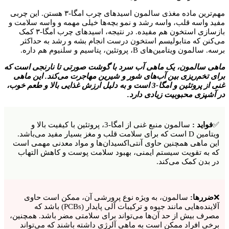
مهم‌ترین ماده مغذی سالمون اسیدهای چرب امگا-۳ هستن. این چربی
مفید واسه قلب، واسه رشد و نمو بچه‌ها خیلی مهمه و واسه سلامت و
بازسازی استخون هم مفیده. در نتیجه، اسیدهای چرب امگا-۳ کمک
می‌کنن که متابولیسم استخون درست انجام بشه و رشد به حداکثر
برسه. سالمون ویتامین‌های B، پروتئین، پتاسیم و سلنیوم هم داره.
ماهی سالمون، یک ماهی آب سرد با گوشت صورتی تا نارنجی است که
برای تخم‌ریزی بین آب‌های شور و شیرین مهاجرت می‌کند. این ماهی
غنی از پروتئین و امگا-3 است و به دلیل ارزش غذایی بالا و طعم خوب،
در آشپزی محبوبیت زیادی دارد.
✅
فواید :
سالمون منبع غنی از امگا-3، پروتئین با کیفیت بالا و
ویتامین D است که برای سلامت قلب و مغز بسیار مفید می‌باشد.
این ماهی همچنین حاوی آنتی‌اکسیدان‌ها و مواد معدنی مهمی است
که به تقویت سیستم ایمنی، بهبود سلامت پوست و کاهش التهاب
در بدن کمک می‌کند.
❌
ضررها:
سالمون، به ویژه نوع پرورشی آن، ممکن است حاوی
آلاینده‌هایی مانند جیوه و ترکیبات آلی پایدار (PCBs) باشد که
مصرف بیش از حد آن‌ها می‌تواند برای سلامتی مضر باشد. همچنین،
برخی افراد ممکن است به ماهی آلرژی داشته باشند که می‌تواند