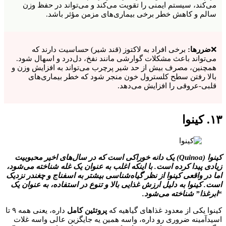
می‌کند، سیستم ایمنی را تقویت می‌کند و می‌تواند در حفظ وزن
سالم و کاهش خطر برخی بیماری‌های مزمن مؤثر باشد.
❌
ضررها:
برخی افراد به لاکتوز (قند شیر) حساسیت دارند که
می‌تواند باعث مشکلات گوارشی مانند نفخ، دل‌درد و اسهال شود.
همچنین، مصرف بیش از حد شیر پرچرب می‌تواند به افزایش وزن و
بالا رفتن سطح کلسترول خون منجر شود که خطر بیماری‌های
قلبی-عروقی را افزایش می‌دهد.
۱۳. کینوا
کینوا (Quinoa) یک دانه خوراکی است که در سال‌های اخیر محبوبیت
زیادی پیدا کرده است. با اینکه اغلب به عنوان یک غله شناخته می‌شود،
اما در واقعی کینوا از نظر گیاه‌شناسی بیشتر به اسفناج و چغندر نزدیک
است. کینوا به دلیل ارزش غذایی بالا و تنوع در استفاده، به عنوان یک
“ابرغذا” شناخته می‌شود.
کینوا یکی از معدود غذاهای گیاهیه که
پروتئین کامل
داره، یعنی همه ۹ تا
اسیدآمینه ضروری رو داره، واسه همین یه جایگزین عالی واسه غلات