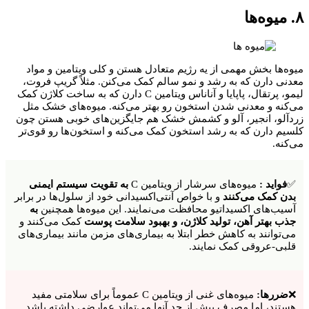
۸. میوه‌ها
میوه‌ها بخش مهمی از یه رژیم متعادل هستن و کلی ویتامین و مواد
معدنی دارن که به رشد و نمو سالم کمک می‌کنن. مثلاً گریپ فروت،
لیمو، پرتقال، پاپایا و آناناس ویتامین C دارن که به ساخت کلاژن کمک
می‌کنه و معدنی شدن استخون رو بهتر می‌کنه. میوه‌های خشک مثل
زردآلو، انجیر، آلو و کشمش خشک هم جایگزین‌های خوبی هستن چون
کلسیم دارن که به رشد استخون کمک می‌کنه و استخون‌ها رو قوی‌تر
می‌کنه.
✅
فواید :
میوه‌های سرشار از ویتامین C
به تقویت سیستم ایمنی
بدن کمک می‌کنند
و با خواص آنتی‌اکسیدانی خود از سلول‌ها در برابر
آسیب‌های اکسیداتیو محافظت می‌نمایند. این میوه‌ها همچنین
به
جذب بهتر آهن، تولید کلاژن، و بهبود سلامت پوست
کمک می‌کنند و
می‌توانند به کاهش خطر ابتلا به بیماری‌های مزمن مانند بیماری‌های
قلبی-عروقی کمک نمایند.
❌
ضررها:
میوه‌های غنی از ویتامین C عموماً برای سلامتی مفید
هستند، اما مصرف بیش از حد آنها می‌تواند عوارضی داشته باشد.