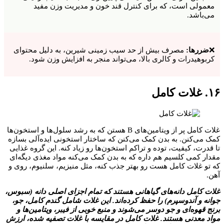
معمولی است، که برای کنترل قند خون و مدیریت وزن مفید
می‌باشد.
❌
ضررها:
مصرف بیش از حد سیب زمینی شیرین، به دلیل محتوای
کربوهیدرات و کالری بالا، می‌تواند منجر به افزایش وزن شود.
۱۶. غلات کامل
غلات کامل پر از ویتامین‌های B هستن که به رشد سلول‌ها و استخون‌ها
کمک می‌کنن. به بدن کمک می‌کنن که ساختار استخونی ایده‌آلی بسازه
تا قدرت، کیفیت، توده و تراکم استخون‌ها رو زیاد کنه. این گروه غذایی
مقدار کمی کلسیم هم داره که به بدن کمک می‌کنه مواد مغذی دیگه‌ای
که تو غلات کامل هست رو بهتر جذب کنه، مثل منیزیم، سلنیوم، روی و
آهن.
غلات کامل دانه‌های گیاهانی هستند که تمام اجزای اصلی دانه (سبوس،
جوانه و آندوسپرم) را حفظ کرده‌اند. این غلات شامل گندم کامل، جو،
برنج قهوه‌ای و جو دوسر می‌شوند و منبع خوبی از فیبر، ویتامین‌ها و
مواد معدنی هستند. غلات کامل در مقایسه با غلات تصفیه شده، ارزش