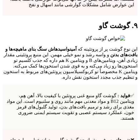
این عوارض شامل مشکلات گوارشی مانند اسهال و نفخ
۹. گوشت گاو
این نوع گوشت پر از پروتئینه که
آمینواسیدهاش سنگ بنای ماهیچه‌ها و
بافت‌های بدنن
و واسه رشد و نمو خیلی مهمن. این منبع پروتئینی مقدار
زیادی آهن، ویتامین‌های B و ویتامین K هم داره که جذب کلسیم تو
استخون‌ها رو زیاد می‌کنه و به قوی شدن استخون‌ها کمک می‌کنه.
ویتامین K مخصوصاً تو کربوکسیلاسیون پروتئین‌های مربوط به استخون
و تنظیم جذب مجدد استخون نقش داره.
✅
فواید :
گوشت گاو منبع غنی پروتئین با کیفیت بالا، آهن هِم،
ویتامین B12 و مواد معدنی مهم مانند روی و سلنیوم است. این مواد
مغذی برای رشد و ترمیم بافت‌های بدن، تولید گلبول‌های قرمز
خون، عملکرد سیستم عصبی و تقویت سیستم ایمنی ضروری
هستند.
❌
ضررها:
مصرف بیش از حد گوشت گاو می‌تواند خطر بیماری‌های