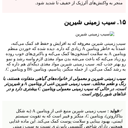
منجر به واکنش‌های آلرژیک از خفیف تا شدید شود.
۱۵. سیب زمینی شیرین
سیب زمینی شیرین معروفه که به افزایش و حفظ قد کمک می‌کنه،
عمدتاً به خاطر ویتامین A زیادی که داره. دیده شده که خوردن منظم
ویتامین A به سلامت استخون‌ها کمک می‌کنه و باکتری‌های خوب روده
رو زیاد می‌کنه که باعث می‌شه بدن مواد مغذی لازم واسه رشد و نمو
رو بهتر جذب کنه. سیب زمینی شیرین مواد مغذی دیگه‌ای هم داره که
به رشد کمک می‌کنن، از جمله منگنز، پتاسیم، ویتامین B6 و ویتامین C.
سیب زمینی شیرین و معمولی از خانواده‌های گیاهی متفاوت هستند، با
رنگ و طعم مختلف. سیب زمینی شیرین غنی از ویتامین A و شیرین‌تر
است، در حالی که سیب زمینی معمولی ویتامین C بیشتری دارد و در
غذاهای شور رایج‌تر است.
✅
فواید :
سیب زمینی شیرین منبع غنی از ویتامین A (به شکل
بتاکاروتن)، ویتامین C، منگنز و فیبر است که به تقویت سیستم
ایمنی، بهبود بینایی و سلامت پوست کمک می‌کند. این ماده غذایی
همچنین دارای شاخص گلیسمی پایین‌تری نسبت به سیب زمینی