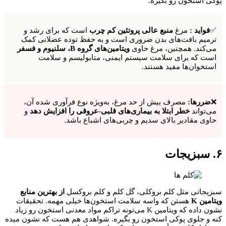
پوکی استخون رو بگیره.
✅
فواید :
مرغ
منبع عالی پروتئین کم چرب
است که برای رشد و
ترمیم بافت‌های بدن ضروری است و به حفظ توده عضلانی کمک
می‌کند. همچنین، مرغ حاوی
ویتامین‌های گروه B، سلنیوم و فسفر
است که برای سلامت سیستم ایمنی، متابولیسم و سلامت
استخوان‌ها مفید هستند.
❌
ضررها:
مصرف بیش از حد مرغ، به‌ویژه نوع فرآوری شده آن،
می‌تواند
خطر ابتلا به بیماری‌های قلبی-عروقی را افزایش دهد
و
حاوی مقادیر بالای سدیم و چربی‌های اشباع باشد.
۶. سبزیجات
سبزیجاتی مثل کلم بروکلی، گل کلم و کلم بروکسل
از بهترین منابع
ویتامین K
هستن که واسه سلامت استخون‌ها خیلی مهمه. تحقیقات
نشون داده که ویتامین K می‌تونه تراکم مواد معدنی استخون رو زیاد
کنه و جلوی پوکی استخون رو بگیره. شواهدی هم هست که نشون میده