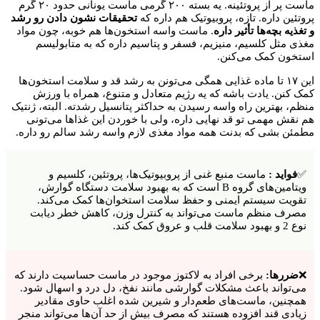
ماست پر از پروتئینه. یه بسته ۲۰۰ گرمی ماست یونانی حدود ۲۰ گرم
پروتئین داره. تازه، پروبیوتیک هم داره که
تحقیقات نشون دادن رو رشد
و تغذیه بچه‌ها تأثیر داره
. ماست واسه استخون‌ها هم خوبه، چون مواد
مغذی مثل کلسیم، منیزیم، فسفر و پتاسیم داره که به متابولیسم
استخون کمک می‌کنن.
این ۱۷ تا ماده غذایی همگی می‌تونن به رشد قد و سلامت استخون‌ها
کمک کنن. یادت باشه که یه رژیم متعادل و متنوع، همراه با ورزش
منظم، بهترین راه واسه رسیدن به حداکثر پتانسیل رشدته. البته، ژنتیک
هم نقش مهمی تو قد نهایی داره، ولی با خوردن این غذاها می‌تونی
مطمئن بشی که بدنت همه مواد مغذی لازم واسه رشد سالم رو داره.
✅
فواید :
ماست منبع غنی از پروبیوتیک‌ها، پروتئین، کلسیم و
ویتامین‌های گروه B است که به بهبود سلامت دستگاه گوارش،
تقویت سیستم ایمنی و حفظ سلامت استخوان‌ها کمک می‌کند.
مصرف منظم ماست می‌تواند به کنترل وزن، کاهش خطر دیابت
نوع 2 و بهبود سلامت قلب و عروق کمک کند.
❌
ضررها:
برخی افراد به لاکتوز موجود در ماست حساسیت دارند که
می‌تواند باعث مشکلات گوارشی مانند نفخ، دل درد و اسهال شود.
همچنین، ماست‌های طعم‌دار و شیرین شده اغلب حاوی مقادیر
زیادی قند افزوده هستند که مصرف بیش از حد آن‌ها می‌تواند منجر