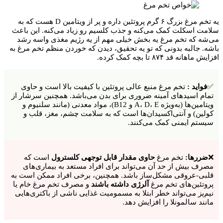
یه تخم مرغ بزرگ ۶ گرم پروتئین داره و پر از ویتامین D هست که به
سلامت اسکلت کمک می‌کنه و جذب کلسیم رو زیاد می‌کنه. این باعث
می‌شه که تخم مرغ یه بخش خیلی مهم از یه رژیم مغذی واسه رشد
باشه. جالبه بدونی که تو یه تحقیق، دیدن که خوردن منظم تخم مرغ به
افزایش ماهانه قد ۸۷۴ تا بچه کمک کرده.
✅
فواید :
تخم مرغ منبع عالی پروتئین با کیفیت بالا است و حاوی
تمام اسیدهای آمینه ضروری برای بدن می‌باشد. همچنین سرشار از
ویتامین‌ها (به‌ویژه A، D، E و B12)، مواد معدنی (مانند سلنیوم و
کولین) و آنتی‌اکسیدان‌ها است که به سلامت چشم، مغز، قلب و
سیستم ایمنی کمک می‌کنند.
❌
ضررها:
تخم مرغ
حاوی مقدار قابل توجهی کلسترول
است که
مصرف بیش از حد آن می‌تواند برای افراد مستعد به بیماری‌های
قلبی-عروقی مشکل‌ساز باشد. همچنین، برخی افراد ممکن است به
پروتئین‌های تخم مرغ
آلرژی داشته باشند
و مصرف تخم مرغ خام یا
نیم‌پز می‌تواند خطر ابتلا به مسمومیت غذایی ناشی از باکتری‌هایی
مانند سالمونلا را افزایش دهد.