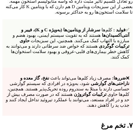
رو تعادل کلسیم تأثیر مثبت داره که واسه متابولیسم استخون مهمه.
بعضی از این سبزیجات ویتامین D هم دارن که با ویتامین K کار می‌کنه
تا سلامت استخون‌ها رو به حداکثر برسونه.
✅
فواید :
کلم‌ها
سرشار از ویتامین‌ها (به‌ویژه C و K)، فیبر و
آنتی‌اکسیدان‌ها
هستند که به تقویت سیستم ایمنی، بهبود هضم و
مبارزه با التهاب کمک می‌کنند. همچنین، این سبزیجات
حاوی
ترکیبات گوگردی
هستند که خواص ضد سرطانی دارند و می‌توانند به
کاهش خطر بیماری‌های قلبی-عروقی و بهبود سلامت استخوان‌ها
کمک کنند.
❌
ضررها:
مصرف زیاد کلم‌ها می‌تواند باعث
نفخ، گاز معده و
ناراحتی‌های گوارشی
شود، به‌ویژه در افرادی که سیستم گوارشی
حساسی دارند یا مبتلا به سندروم روده تحریک‌پذیر هستند. همچنین،
کلم‌ها حاوی
ترکیبات گواتروژن
هستند که در صورت مصرف بیش از
حد و در افراد مستعد، می‌توانند با عملکرد تیروئید تداخل ایجاد کنند و
جذب ید را کاهش دهند.
۷. تخم مرغ