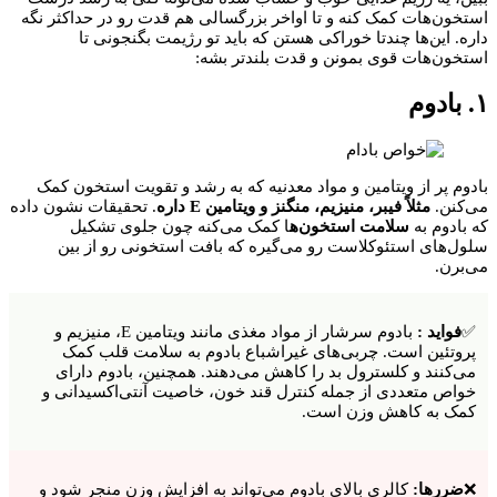
استخون‌هات کمک کنه و تا اواخر بزرگسالی هم قدت رو در حداکثر نگه
داره. این‌ها چندتا خوراکی هستن که باید تو رژیمت بگنجونی تا
استخون‌هات قوی بمونن و قدت بلندتر بشه:
۱. بادوم
بادوم پر از ویتامین و مواد معدنیه که به رشد و تقویت استخون کمک
می‌کنن.
مثلاً فیبر، منیزیم، منگنز و ویتامین E داره
. تحقیقات نشون داده
که بادوم به
سلامت استخون‌ه
ا کمک می‌کنه چون جلوی تشکیل
سلول‌های استئوکلاست رو می‌گیره که بافت استخونی رو از بین
می‌برن.
✅
فواید :
بادوم سرشار از مواد مغذی مانند ویتامین E، منیزیم و
پروتئین است. چربی‌های غیراشباع بادوم به سلامت قلب کمک
می‌کنند و کلسترول بد را کاهش می‌دهند. همچنین، بادوم دارای
خواص متعددی از جمله کنترل قند خون، خاصیت آنتی‌اکسیدانی و
کمک به کاهش وزن است.
❌
ضررها:
کالری بالای بادوم می‌تواند به افزایش وزن منجر شود و