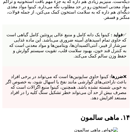
دیگه‌ست. منیزیم زیادی هم داره که یه جزء مهم بافت استخونیه و تراکم
مواد معدنی استخون رو در حد مطلوب نگه می‌داره. کینوا مواد مغذی
دیگه‌ای هم داره که به سلامت استخون کمک می‌کنن، از جمله فولات،
منگنز و فسفر.
✅
فواید :
کینوا یک دانه کامل و منبع عالی پروتئین کامل گیاهی است
که حاوی تمام اسیدهای آمینه ضروری می‌باشد. این ماده غذایی
سرشار از فیبر، آنتی‌اکسیدان‌ها، ویتامین‌ها و مواد معدنی است که
به کنترل قند خون، بهبود سلامت قلب، تقویت سیستم گوارش و
حفظ وزن سالم کمک می‌کند.
❌
ضررها:
کینوا حاوی ساپونین‌ها است که می‌تواند در برخی افراد
باعث ناراحتی‌های گوارشی مانند نفخ یا اسهال شود، به خصوص اگر
به خوبی شسته نشده باشد. همچنین، کینوا منبع اگزالات است که
مصرف بیش از حد آن می‌تواند خطر تشکیل سنگ کلیه را در افراد
مستعد افزایش دهد.
۱۴. ماهی سالمون