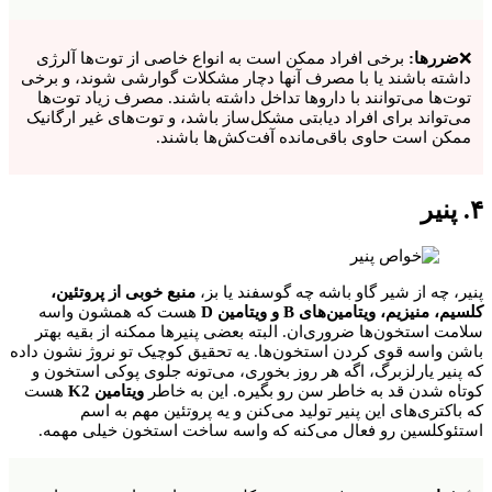
❌
ضررها:
برخی افراد ممکن است به انواع خاصی از توت‌ها آلرژی
داشته باشند یا با مصرف آنها دچار مشکلات گوارشی شوند، و برخی
توت‌ها می‌توانند با داروها تداخل داشته باشند. مصرف زیاد توت‌ها
می‌تواند برای افراد دیابتی مشکل‌ساز باشد، و توت‌های غیر ارگانیک
ممکن است حاوی باقی‌مانده آفت‌کش‌ها باشند.
۴. پنیر
پنیر، چه از شیر گاو باشه چه گوسفند یا بز،
منبع خوبی از پروتئین،
کلسیم، منیزیم، ویتامین‌های B و ویتامین D
هست که همشون واسه
سلامت استخون‌ها ضروری‌ان. البته بعضی پنیرها ممکنه از بقیه بهتر
باشن واسه قوی کردن استخون‌ها. یه تحقیق کوچیک تو نروژ نشون داده
که پنیر یارلزبرگ، اگه هر روز بخوری، می‌تونه جلوی پوکی استخون و
کوتاه شدن قد به خاطر سن رو بگیره. این به خاطر
ویتامین K2
هست
که باکتری‌های این پنیر تولید می‌کنن و یه پروتئین مهم به اسم
استئوکلسین رو فعال می‌کنه که واسه ساخت استخون خیلی مهمه.