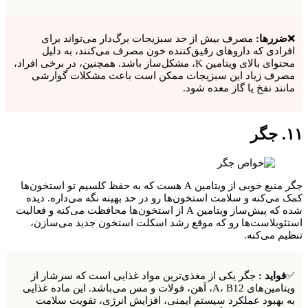
❌
ضررها:
مصرف بیش از حد سبزیجات برگ‌دار می‌تواند برای
افرادی که داروهای رقیق‌کننده خون مصرف می‌کنند، به دلیل
محتوای بالای ویتامین K، مشکل‌ساز باشد. همچنین، در برخی افراد،
مصرف زیاد این سبزیجات ممکن است باعث مشکلات گوارشی
مانند نفخ یا گاز معده شود.
۱۱. جگر
جگر منبع خوبی از ویتامین A هست که به حفظ کلسیم تو استخون‌ها
کمک می‌کنه و سلامت استخون‌ها رو در حد بهینه نگه می‌داره. دیده
شده که پیش‌ساز ویتامین A از استخون‌ها محافظت می‌کنه و فعالیت
استئوبلاست‌ها رو که موقع رشد اسکلت استخون جدید می‌سازن،
تنظیم می‌کنه.
✅
فواید :
جگر یکی از مغذی‌ترین مواد غذایی است که سرشار از
ویتامین‌های A، B12، آهن، فولات و مس می‌باشد. این ماده غذایی
به بهبود عملکرد سیستم ایمنی، افزایش انرژی، تقویت سلامت