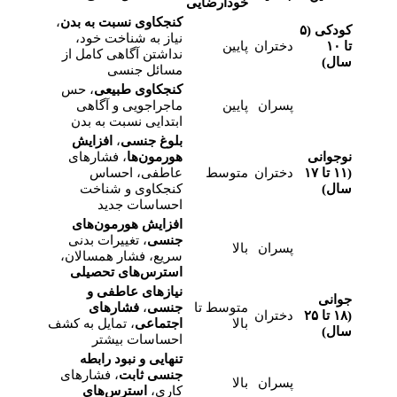
خودارضایی
کنجکاوی نسبت به بدن
،
کودکی (۵
نیاز به شناخت خود،
تا ۱۰
دختران
پایین
نداشتن آگاهی کامل از
سال)
مسائل جنسی
کنجکاوی طبیعی
، حس
پسران
پایین
ماجراجویی و آگاهی
ابتدایی نسبت به بدن
بلوغ جنسی
،
افزایش
نوجوانی
هورمون‌ها
، فشارهای
(۱۱ تا ۱۷
دختران
متوسط
عاطفی، احساس
سال)
کنجکاوی و شناخت
احساسات جدید
افزایش هورمون‌های
جنسی
، تغییرات بدنی
پسران
بالا
سریع، فشار همسالان،
استرس‌های تحصیلی
نیازهای عاطفی و
جوانی
متوسط تا
جنسی
،
فشارهای
(۱۸ تا ۲۵
دختران
بالا
اجتماعی
، تمایل به کشف
سال)
احساسات بیشتر
تنهایی و نبود رابطه
جنسی ثابت
، فشارهای
پسران
بالا
کاری،
استرس‌های