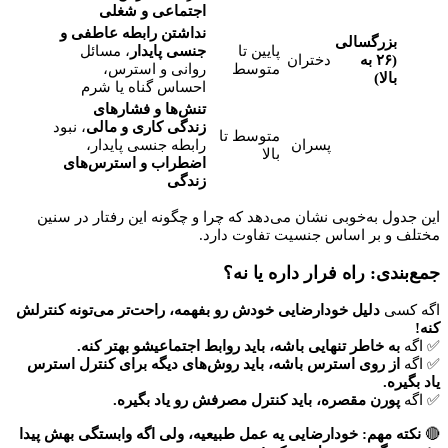
اجتماعی و شغلی
نداشتن رابطه عاطفی و
بزرگسالی
پایین تا
جنسی پایدار
، مسائل
(۲۶ به
دختران
متوسط
روانی و استرس،
بالا)
احساس گناه یا شرم
تنش‌ها و فشارهای
زندگی کاری و مالی
، نبود
متوسط تا
پسران
رابطه جنسی پایدار،
بالا
اضطراب و استرس‌های
زندگی
این جدول به‌خوبی نشان می‌دهد که چرا و چگونه این رفتار در سنین
مختلف و بر اساس جنسیت تفاوت دارد.
جمع‌بندی: راه فرار داره یا نه؟
اگه کسی
دلیل خودارضایی خودش رو بفهمه، راحت‌تر می‌تونه کنترلش
کنه!
✅ اگه
به خاطر تنهایی باشه، باید روابط اجتماعیشو بهتر کنه.
✅ اگه
از روی استرس باشه، باید روش‌های دیگه برای کنترل استرس
یاد بگیره.
✅ اگه
پورن مقصره، باید کنترل مصرفش رو یاد بگیره.
🔴
نکته مهم: خودارضایی یه عمل طبیعیه، ولی اگه وابستگی بهش پیدا