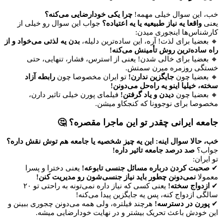
خب، این سوال خیلی مهمه!
چرا یکی خودارضایی می‌کنه؟
یعنی
واقعا یه نیاز طبیعیه یا یه اعتیاده؟
جواب این سوال رو خیلی از
کارشناس‌ها اینجوری میدن:
🔸 بعضیا برای لذت! آره، این ساده‌ترین دلیله،
بدن یه لذتی می‌خواد و از
راه ساده‌ترین روش تأمینش می‌کنه!
🔸 بعضیا برای خالی شدن! یعنی از استرس، فشار، تنهایی، حتی
خستگی روزمره میرن سمتش.
🔸 بعضیا چون
جایگزین ندارن!
تو ایران مخصوصا چون
رابطه آزاد
سخته، خیلیا اینو یه راه‌حل می‌دونن!
🔸 بعضیا چون
دیدن و یاد گرفتن!
فیلمای پورن خیلی تاثیر دارن،
مخصوصا برای نوجوونا که کنجکاو میشن.
جامعه ایرانی چقدر تو این ماجرا مقصره؟ 🤔
خب، حالا سوال اینه: این یه چیز شخصیه یا جامعه هم توش نقش داره؟
جواب؟
صد درصد جامعه تاثیر داره!
تو ایران:
✔
صحبت کردن درباره مسائل جنسی تابوعه!
یعنی دخترا و پسرا
معمولا
نمی‌دونن چطور باید نیاز جنسی‌شون رو مدیریت کنن!
✔
ازدواج سخته!
یعنی کسی که نیاز داره نمی‌تونه به راحتی تو ۲۰
سالگی ازدواج کنه، پس یه جایگزین پیدا می‌کنه!
✔
پورن در دسترسه!
هرچند فیلتره، ولی همه می‌دونن چجوری ببینن و
این خودش باعث تحریک بیشتر و در نهایت خودارضایی میشه.