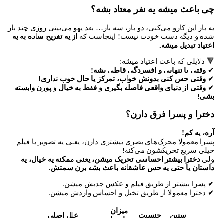
چی باعث میشه یه نفر معتاد بشه؟
یه بار این کارو می‌کنی، دو بار، سه بار… بعد یهو می‌بینی روزی چند بار
شده و دیگه دست خودت نیست! اینجاست که
از یه تفریح ساده به یه
اعتیاد تبدیل میشه.
🔻 دلایلی که باعث اعتیاد میشه:
✔
وقتی با تنهایی و افسردگی قاطی بشه!
✔
وقتی حس کنی بدونش خواب، تمرکز یا حال خوب نداری!
✔
وقتی از دنیای واقعی فاصله بگیری و فقط به خیال و پورن وابسته
بشی!
دخترا و پسرا فرق دارن؟
آره، یه کم!
پسرا معمولا محرک‌های بصری بیشتری دارن، یعنی یه تصویر یا فیلم
خیلی سریع تحریکشون می‌کنه!
ولی
دخترا بیشتر احساسی تحریک میشن، یعنی ممکنه یه خیال، یه
داستان یا حتی یه حس عاشقانه باعث بشه برن سمتش.
✔ پسرا بیشتر از طریق فیلم و عکس جذبش میشن.
✔ دخترا معمولا از طریق تخیل و احساس واردش میشن.
میزان
سنین
جنسیت
علل اصلی