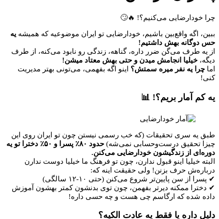
چرا خودارضایی می‌کنیم؟! 🔥🙄
ببین، اگه واقع‌بین باشیم، خودارضایی تو ایران موضوعیه که همیشه
یه
حس دوگانه بهش داشتیم!
از یه طرف می‌گن ضرر داره، گناهه، زندگی رو نابود می‌کنه، از طرف
دیگه،
خیلیا انجامش میدن و حتی بهش معتاد میشن!
اما
چرا یه نفر میره سمتش؟
اینو اگه بفهمی، می‌تونی بهتر مدیریت
کنی!
یه کم آمار بریم؟! 📊
طبق یه سری تحقیقات (که خب رسمی نیستن چون تو ایران روی این
چیزا تحقیق درست‌وحسابی نمی‌شه)
حدود ۸۰٪ پسرا و ۵۰٪ دخترا تو یه
دوره‌ای از زندگیشون خودارضایی می‌کنن.
البته خیلیا اینو قبول ندارن، چون تو فرهنگ ما خیلیا دوست ندارن
درباره‌ش حرف بزنن! ولی حقیقت اینه که:
✔ پسرا از سن پایین‌تر شروع می‌کنن (حتی ۱۰-۱۲ سالگی)
✔ دخترا ممکنه دیرتر بفهمن، چون توی بدنشون کمتر بهشون آموزش
داده شده که ارگاسم چی هست و چه حسی داره!
دلیل داره یا فقط یه عادت الکیه؟