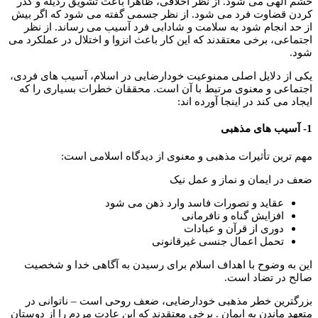
خشم الهی می شود. از نظر اخلاقی، ظاهراً باعث تشويق رذيله و كدر
كردن قضاوت فرد می شود. از نظر جسمی گفته می شود که اگر بیش
از حد انجام شود به سلامت و شادابی فرد آسیب می رساند. از نظر
اجتماعی، برخی معتقدند که این کار باعث انزوا و اختلال در عملکرد می
شود.
یکی از دلایل اصلی ممنوعیت خودارضایی در اسلام، آسیب های فردی،
اجتماعی و معنوی مرتبط با آن است. محققان خطرات بسیاری را که
ایجاد می کند در اینجا آورده اند:
1- آسیب های مذهبی
مهم ترین تأثیرات مذهبی و معنوی از دیدگاه اسلامی است:
ضعف در ایمان و نماز و عمل نیک
عقاید و تصورات فاسد وارد ذهن می شود
افزایش گناه و نافرمانی
دوری از قرآن و عبادات
تحمل اعمال جنسی غیرقانونی
این به وضوح با اهداف اسلام برای رسیدن به آگاهی خدا و شخصیت
صالح در تضاد است.
بزرگترین خطر مذهبی خودارضایی، ضعف روحی است – ناتوانی در
متعهد ماندن به ایمان . برخی معتقدند که این عادت مردم را از دوستان