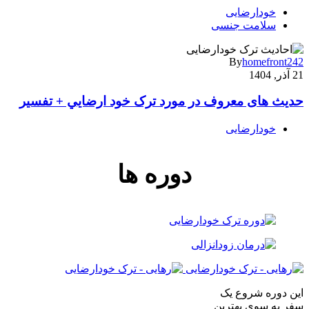
خودارضایی
سلامت جنسی
By
homefront242
21 آذر, 1404
حديث های معروف در مورد ترک خود ارضايي + تفسیر
خودارضایی
دوره ها
این دوره شروع یک
سفر به سوی بهترین