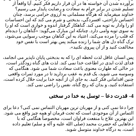
برآورده شدن آن خواسته ها در آن قرار داریم فکر کنیم. آیا واقعاً از
تسلیم شدن در برابر حرام به سعادت و رضایت پایدار می رسیم؟
خداوند میفرماید كه هرگاه مسلمانى به آرزوی حرامی برسد، چنان
احساس ناراحتى، افسردگى، بدبختى و شرم مى كند كه اين احساسات
او را وادار به توبه مى كند. گناهکار گرفتار اندوه و خواری است که او را
به سوی توبه وامی دارد. چنانکه ابن مبارک می‌گوید: «گناهان را دیده‌ام
که قلب را مرده می‌کند، اعتیاد به این گناهان موجب رسوایی می‌شود،
ترک گناه دل های شما را زنده میکند پس بهتر است با نفس خود
مخالفت کنید و از آن پیروی نکنید».
پس انسان عاقل لذت لحظه ای را که به بدبختی پایان ناپذیر می انجامد،
فدای لذت ابدی در اطاعت خدا نمی کند. لذت های گناه زودگذر است،
در حالی که طهارت معنوی باعث سعادت شما می شود. هنگامی که
وسوسه می شوید، یک قدم به عقب بردارید تا در مورد ثمرات واقعی
چنین اقداماتی فکر کنید. به جای آن از آنچه خدا برایت حلال کرده است،
استفاده کنید، و بدان که رنج گناه، نفس را راضی نمی کند.
4- قدرت دعا – توسل به خدا در سختی
چرا دعا نمی کنی و از مهربان ترین مهربان التماس نمی کنی؟ دعا برای
التماس از آن موجودی است که تحت فرمان او همه چیز واقع می شود.
این بهترین علاج با منفعت فراوان است، مخصوصاً هنگامی که با
دعاهایی که حضرت محمد (صلی الله علیه و آله و سلم) تعلیم داده
است، به درگاه خداوند متوسل شوید.