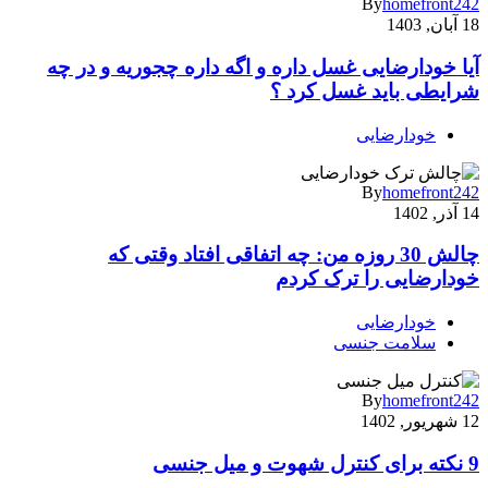
By
homefront242
18 آبان, 1403
آیا خودارضایی غسل داره و اگه داره چجوریه و در چه
شرایطی باید غسل کرد ؟
خودارضایی
By
homefront242
14 آذر, 1402
چالش 30 روزه من: چه اتفاقی افتاد وقتی که
خودارضایی را ترک کردم
خودارضایی
سلامت جنسی
By
homefront242
12 شهریور, 1402
9 نکته برای کنترل شهوت و میل جنسی