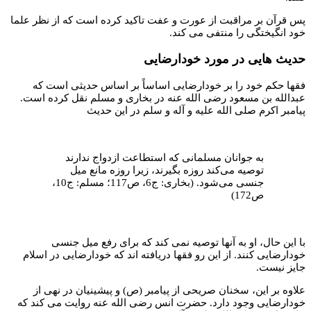
پس قرآن بر مراقبت از عورت و عفت تاکید کرده است که از نظر علما
خود انگیختگی را منتفی می کند.
حدیث هایی در مورد خودارضایی
فقها حکم خود را بر خودارضایی اساساً بر اساس حدیثی است که
عبدالله بن مسعود رضی الله عنه در بخاری و مسلم نقل کرده است.
پیامبر اکرم صلی الله علیه و آله و سلم در این حدیث
به جوانان مسلمانی که استطاعت ازدواج ندارند
توصیه می‌کند روزه بگیرند، زیرا روزه مانع میل
جنسی می‌شود. (بخاری: ج6، ص117؛ مسلم: ج10،
ص172)
با این حال، او به آنها توصیه نمی کند که برای رفع میل جنسی
خودارضایی کنند. از این رو فقها دریافته اند که خودارضایی در اسلام
جایز نیست.
علاوه بر این، سخنان صریحی از پیامبر (ص) و پیشینیان در نهی از
خودارضایی وجود دارد. حضرت انس رضی الله عنه روایت می کند که