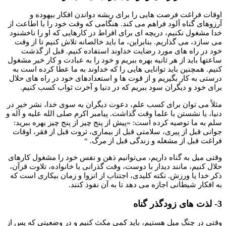
اوقات فراغت فرصت هایی را برای ریشه دواندن افکار بیهوده و
آرزوهای گناه آلود فراهم می کند. هنگامی که وقت خود را با اطاعت از
خدا مشغول نکنیم، دریچه ای برای افراط در کارهایی که او را ناخشنود
می سازد، می گذاریم. بنابراین، ما باید خالصانه تلاش کنیم تا از وقت
خود در راه های مورد رضایت خداوند استفاده کنیم. قبل از گذشت
ساعتها باید از هر ثانیه بهره ببریم و خود را به عبادت و کار خیر مشغول
کنیم. همچنین باید توانایی هایی را که خداوند به ما عطا کرده است به
درستی به کار بگیریم و از قوت ها و استعدادهای خود در راه های حلال
برای خود و دیگران سود ببریم که در دنیا و آخرت ثواب کسب کنیم.
مثلاً می توان برای کسب علم، دعوت دیگران به سوی خدا، نشر خیر در
دنیا، یا نشستن با علما وقت گذاشت. پیامبر اکرم صلی الله علیه و آله و
سلم به ما توصیه کرده است: «پیش از پنج چیز از پنج چیز بهره ببرید:
جوانی قبل از پیری، سلامتی قبل از بیماری، ثروت قبل از فقر، اوقات
فراغت قبل از مشغله و زندگی قبل از مرگ. “
وقتی میل به گناه داریم، می‌توانیم ذهن و نفس خود را مشغول کارهای
حلال کنیم، مانند دیدار با دوست، وقت گذرانی با خانواده، تلاوت قرآن،
ذکر خدا یا ورزش. نکته کلیدی، اجتناب از انزوا و زمان بیکاری است که
به افکار شیطانی اجازه می دهد تا به آن نفوذ کنند.
3- لذت های زودگذر گناه
وقتی در چنگ میل هستیم، باید کمی مکث کنیم و در وضعیتی که پس از