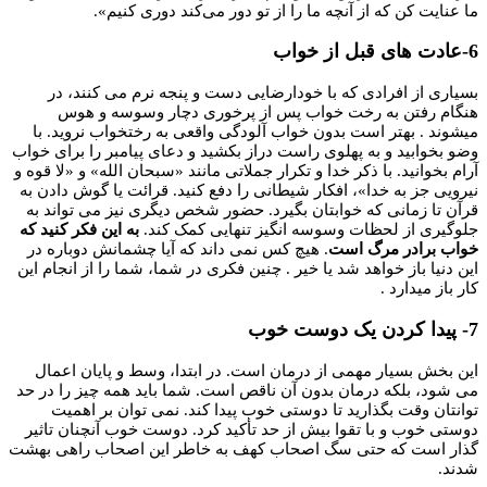
ما عنایت کن که از آنچه ما را از تو دور می‌کند دوری کنیم».
6-عادت های قبل از خواب
بسیاری از افرادی که با خودارضایی دست و پنجه نرم می کنند، در
هنگام رفتن به رخت خواب پس از پرخوری دچار وسوسه و هوس
میشوند . بهتر است بدون خواب آلودگی واقعی به رختخواب نروید. با
وضو بخوابید و به پهلوی راست دراز بکشید و دعای پیامبر را برای خواب
آرام بخوانید. با ذکر خدا و تکرار جملاتی مانند «سبحان الله» و «لا قوه و
نیرویی جز به خدا»، افکار شیطانی را دفع کنید. قرائت یا گوش دادن به
قرآن تا زمانی که خوابتان بگیرد. حضور شخص دیگری نیز می تواند به
جلوگیری از لحظات وسوسه انگیز تنهایی کمک کند.
به این فکر کنید که
خواب برادر مرگ است
. هیچ کس نمی داند که آیا چشمانش دوباره در
این دنیا باز خواهد شد یا خیر . چنین فکری در شما، شما را از انجام این
کار باز میدارد .
7- پیدا کردن یک دوست خوب
این بخش بسیار مهمی از درمان است. در ابتدا، وسط و پایان اعمال
می شود، بلکه درمان بدون آن ناقص است. شما باید همه چیز را در حد
توانتان وقت بگذارید تا دوستی خوب پیدا کند. نمی توان بر اهمیت
دوستی خوب و با تقوا بیش از حد تأکید کرد. دوست خوب آنچنان تاثیر
گذار است که حتی سگ اصحاب کهف به خاطر این اصحاب راهی بهشت
شدند.