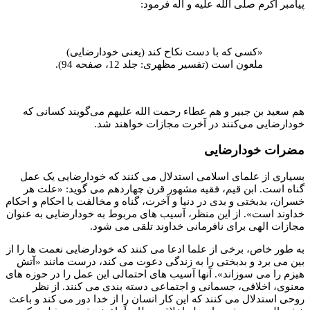
پیامبر اکرم صلی الله علیه و آله فرمود:
«کسی که با دست نکاح کند (یعنی خودارضایی)
ملعون است (تفسیر مظهری: جلد 12، صفحه 94).
هم سعید بن جبیر و هم عطاء رحمت الله علیهم می‌گویند کسانی که
خودارضایی می‌کنند در آخرت مجازات خواهند شد.
مضرات خودارضایی
بسیاری از علمای اسلامی استدلال می کنند که خودارضایی یک عمل
گناه است. ابن قیم، فقیه مشهور قرن چهاردهم می گوید: «علت هر
خسران، بدبختی و بدی در دنیا و آخرت، گناه و مخالفت با احکام و احکام
خداوند است». از این منظر، آسیب های مربوط به خودارضایی به عنوان
مجازات الهی برای نافرمانی خداوند تلقی می شود.
به طور خاص، برخی از علما ادعا می کنند که خودارضایی نعمت ها را از
بین می برد و بدبختی را به زندگی دعوت می کند، درست مانند «آتش
هیزم را می سوزاند». آنها آسیب های احتمالی این عمل را در حوزه های
معنوی، اخلاقی، جسمانی و اجتماعی دسته بندی می کنند. از نظر
روحی استدلال می کنند که این کار انسان را از خدا دور می کند و باعث