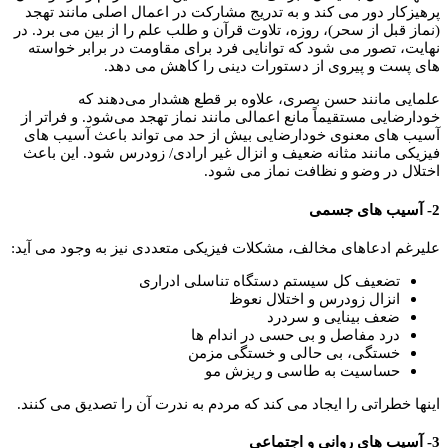
پرهیزکار دور می کند و به تدریج مشارکت در اعمال اصلی مانند تهجد
(نماز قبل از سحر)، روزه، تلاوت قرآن و طلب علم را از بین می برد. در
نهایت، تصور می شود که توانایی فرد برای مقاومت در برابر خواسته
های پست و پیروی از دستورات دینی را کاهش می دهد.
علمایی مانند حسن بصری، علاوه بر قطع هشدار می‌دهند که
خودارضایی مستقیماً مانع اعمالی مانند نماز تهجد می‌شود. و فراتر از
آسیب های معنوی خودارضایی بیش از حد می تواند باعث آسیب های
فیزیکی مانند مثانه ضعیف و انزال غیر ارادی/ زودرس شود. این باعث
اختلال در وضو و نظافت نماز می شود.
2- آسیب های جسمی
علیرغم ادعاهای مخالف، مشکلات فیزیکی متعددی نیز به وجود می آید:
تضعیف کل سیستم دستگاه تناسلی ادراری
انزال زودرس و اختلال نعوظ
ضعف بینایی و سردرد
درد مفاصل و بی حسی در اندام ها
خستگی، بی حالی و خستگی مزمن
حساسیت به طاسی و ریزش مو
اینها خطراتی را ایجاد می کند که مردم به ندرت آن را تصدیق می کنند.
3- آسیب های روانی و اجتماعی