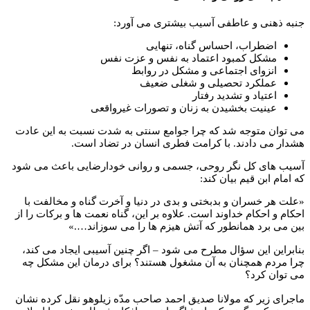
جنبه ذهنی و عاطفی آسیب بیشتری می آورد:
اضطراب، احساس گناه، تنهایی
مشکل کمبود اعتماد به نفس و عزت نفس
انزوای اجتماعی و مشکل در روابط
عملکرد تحصیلی و شغلی ضعیف
اعتیاد و تشدید رفتار
عینیت بخشیدن به زنان و تصورات غیرواقعی
می توان متوجه شد که چرا جوامع سنتی به شدت نسبت به این عادت
هشدار می دادند. با کرامت فطری انسان در تضاد است.
آسیب های کل نگر روحی، جسمی و روانی خودارضایی باعث می شود
که امام ابن قیم بیان کند:
«علت هر خسران و بدبختی و بدی در دنیا و آخرت گناه و مخالفت با
احکام و احکام خداوند است. علاوه بر این، گناه نعمت ها و برکات را از
بین می برد همانطور که آتش هیزم ها را می سوزاند….»
بنابراین این سؤال مطرح می شود – اگر چنین آسیبی ایجاد می کند،
چرا مردم همچنان به آن مشغول هستند؟ برای درمان این مشکل چه
می توان کرد؟
ماجرای زیر که مولانا صدیق احمد صاحب مدّه زیلوهو نقل کرده نشان