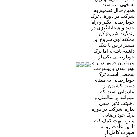
نسخهی شماست.
همین حاال تصمیم به
شرکت در دورهی ترک
خودارضایی بگیر و راه
جدید و هیجانانگیزی در
زندگیت شروع کن.
ممکنه توی شروع این
مسیر ترس یا شک
داشته باشی، اما ترک
خودارضایی یکی از
مهمترین قدمها در راه
بهتر شدن و پیشرفت
شخصی است. ترک
خودارضایی به معنای
دست کشیدن از
عادتهایی است که
میتوانند بر سالمتی و
ذهنیتت تأثیر منفی
بذاره. شرکت در دوره
ترک خودارضایی
میتونه بهت کمک کنه
تا این عادت رو به
صورت کامل از