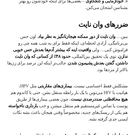
4.
خودآزمایی و کنجکاوی
– بعضی‌ها برای اینکه خودشون رو بهتر
بشناسن امتحان می‌کنن.
ضررهای وان نایت
ببین…
وان نایت از دور ممکنه هیجان‌انگیز به نظر بیاد
. اون حس
بی‌برنامگی، آزادی لحظه‌ای، اینکه فقط برای یه شب همه چی رو
فراموش کنی… ولی
واقعیت اینه که بیشتر آدم‌ها بعدش حس خوبی
ندارن
. توی یک تحقیق بین‌المللی،
حدود ۴۸٪ از کسانی که وان نایت
داشتن، گفتن بعدش پشیمون شدن
. جالب‌تر اینکه این درصد برای زن‌ها
بالاتر از مردها بود.
مشکلش فقط احساسی نیست.
بیماری‌های مقاربتی
مثل HPV،
هپاتیت یا HIV می‌تونن با یک بار رابطه منتقل بشن. حتی با کاندوم هم
هیچ محافظتی صددرصدی نیست
، چون بعضی بیماری‌ها از طریق
پوست یا تماس غیرمستقیم هم منتقل میشن. و خب
بارداری ناخواسته
هم یکی از ریسک‌های جدیه، مخصوصاً وقتی هیجان باعث بشه نکات
ایمنی جدی گرفته نشه.