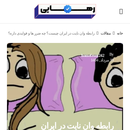
خانه
مقالات
رابطه وان نایت در ایران چیست؟ چه ضرر ها و فوایدی داره؟
By
homefront242
19 مرداد, 1404
رابطه وان نایت در ایران