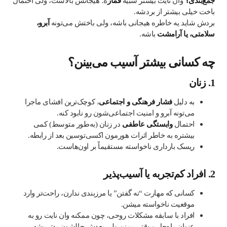
جمع‌بندی؟
وان نایت بیشتر شبیه
قمار
ه؛ هیجانش بالاست، ولی احتمال
باخت خیلی بیشتر از بردشه.
بردش شاید یه خاطره هیجانی باشه، ولی باختش می‌تونه
آبرو،
سلامتی، یا آرامشت
باشه.
چه کسانی بیشتر آسیب می‌بینن؟
1.
زنان
به دلیل
فشار فرهنگی و اجتماعی
، کوچک‌ترین افشای ماجرا
می‌تونه آبرو و امنیت اجتماعی‌شون رو نابود کنه.
احتمال
وابستگی عاطفی
در زنان (به‌طور متوسط) کمی
بیشتره به خاطر اثرات هورمون اکسی‌توسین بعد از رابطه.
ریسک بارداری ناخواسته مستقیماً بر اون‌هاست.
2.
افراد کم‌تجربه یا آسیب‌پذیر
کسانی که مهارت “نه گفتن” یا مرزبندی ندارن، راحت‌تر وارد
موقعیت ناخواسته میشن.
افراد با سابقه مشکلات روحی، چون ممکنه وان نایت رو به
عنوان راه‌حل موقتی ببینن ولی بعدش حالشون بدتر بشه.