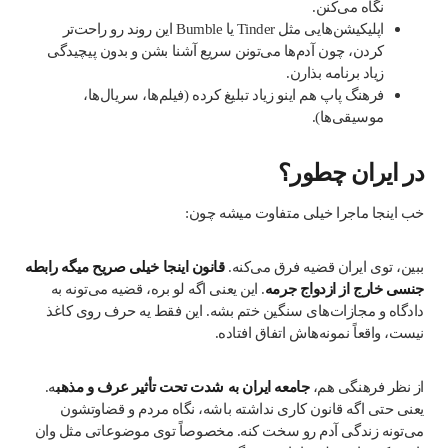
نگاه می‌کنن.
اپلیکیشن‌هایی مثل Tinder یا Bumble این روند رو راحت‌تر
کردن، چون آدم‌ها می‌تونن سریع آشنا بشن و بدون پیچیدگی
زیاد برنامه بذارن.
فرهنگ پاپ هم اینو زیاد تبلیغ کرده (فیلم‌ها، سریال‌ها،
موسیقی‌ها).
در ایران چطور؟
خب اینجا ماجرا خیلی متفاوت میشه چون:
ببین، توی ایران قضیه فرق می‌کنه.
قانون اینجا خیلی صریح میگه رابطه
جنسی خارج از ازدواج جرمه
. این یعنی اگه لو بره، قضیه می‌تونه به
دادگاه و مجازات‌های سنگین ختم بشه. این فقط یه حرف روی کاغذ
نیست، واقعاً نمونه‌هاش اتفاق افتاده.
از نظر فرهنگی هم،
جامعه ایران به شدت تحت تأثیر عرف و مذهب
ه.
یعنی حتی اگه قانون کاری نداشته باشه، نگاه مردم و قضاوتشون
می‌تونه زندگی آدم رو سخت کنه. مخصوصاً توی موضوعاتی مثل وان