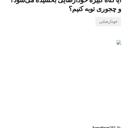
آیا گناه کبیره خودارضایی بخشیده می‌شود؟
و چجوری توبه کنیم؟
خودارضایی
homefront242
By