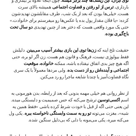
توی ایران، این ریسک‌ها چند برابر میشه.
چون اینجا علاوه بر بیماری و
بارداری،
ترس از لو رفتن و قضاوت اجتماعی
همیشه بالای سرت
هست. خیلی‌ها بودن که بعد از یک شب، طرف مقابلشون تهدیدشون
کرده: «یا فلان مقدار پول بده یا عکس‌ها رو میفرستم برای خانوادت.»
حتی یک مورد واقعی هست که دختر بعد از چنین تهدیدی
دو سال تحت
باج‌گیری بوده
.
حقیقت تلخ اینه که
زن‌ها توی این بازی بیشتر آسیب می‌بینن
. دلیلش
فقط بیولوژی نیست، فرهنگ و قانون هم هست. زن اگر لو بره، حتی
اگه هیچ چیز بدی اتفاق نیفتاده باشه، ممکنه
خانواده، موقعیت
اجتماعی و آینده‌اش رو از دست بده
. ولی مردها معمولاً با یک سری
نگاه قضاوت‌آمیز یا چندتا شایعه ماجرا رو رد می‌کنن.
از نظر روانی هم خیلی مهمه بدونی که بعد از رابطه، بدن هورمونی به
اسم
اکسی‌توسین
ترشح می‌کنه که حس صمیمیت و دلبستگی میده.
این یعنی حتی اگه از قبل با خودت شرط کرده باشی «فقط همین یه
شبه»، مغزت می‌تونه
تو رو به سمت وابستگی ناخواسته ببره
. یکی ول
می‌کنه میره، یکی می‌مونه با دلی که بی‌دلیل سنگین شده.