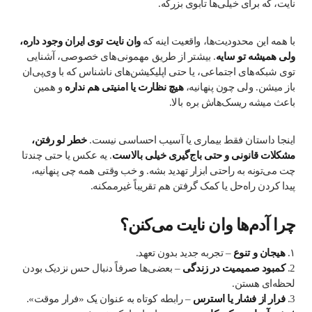
نایت، که برای خیلی‌ها تابوی بزرگه.
با همه این محدودیت‌ها، واقعیت اینه که
وان نایت توی ایران وجود داره،
ولی همیشه تو سایه
. بیشتر از طریق مهمونی‌های خصوصی، آشنایی
توی شبکه‌های اجتماعی، یا حتی اپلیکیشن‌های ناشناس که با وی‌پی‌ان
باز میشن. ولی چون پنهانیه،
هیچ نظارت یا امنیتی هم نداره
و همین
باعث میشه ریسک‌هاش بره بالا.
اینجا داستان فقط بیماری یا آسیب احساسی نیست.
خطر لو رفتن،
مشکلات قانونی و حتی باج‌گیری خیلی بالاست
. یه عکس یا حتی چندتا
چت می‌تونه به راحتی ابزار تهدید بشه. و خب وقتی همه چی پنهانیه،
پیدا کردن راه‌حل یا کمک گرفتن هم تقریباً غیرممکنه.
چرا آدم‌ها وان نایت می‌کنن؟
۱.
هیجان و تنوع
– تجربه جدید بدون تعهد.
2.
کمبود صمیمیت در زندگی
– بعضی‌ها صرفاً دنبال حس نزدیک بودن
لحظه‌ای هستن.
3.
فرار از فشار یا استرس
– رابطه کوتاه به عنوان یک «فرار موقت».