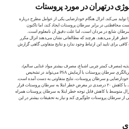
ژی درتهران در مورد پروستات
ولید می‌کند. انزال هنگام خودارضایی یکی از عوامل مطرح درباره
ت محافظتی در برابر سرطان پروستات ایجاد کند، اما تاکنون
 سرطان شایع در مردان است، اما علت دقیق آن نامعلوم است.
خطر قرار می‌دهند. هرچند که مطالعاتی نشان می‌دهند انزال مکرر
ی برای تایید این ارتباط وجود ندارد و نتایج متفاوتی گاهی گزارش
غذیه (مصرف کمتر چربی اشباع، مصرف بیشتر مواد غذایی سالم)،
فعالیت جسمانی منظم، و حفظ وزن سالم توصیه می‌شود. همچنین، غربالگری سرطان پروستات با آزمایش PSA می‌تواند در تشخیص
ین خودارضایی و سرطان پروستات، نتایج متفاوتی به دست آمده است.
یک تحقیق از سال ۲۰۱۶ نشان می‌دهد که افرادی که انزال مکرر داشتند، با کاهش ۲۰ درصدی در معرض خطر ابتلا به سرطان پروستات قرار
 ۲۱ مطالعه در سال ۲۰۱۸ نشان می‌دهد که انزال متوسط با کاهش قابل توجه خطر ابتلا به سرطان پروستات همراه
ی از سرطان پروستات جلوگیری کند و نیاز به تحقیقات بیشتر در این
ی