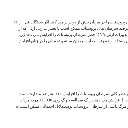
داشتن پدر، برادر یا پسر مبتلا به سرطان پروستات، خطر ابتلا به سرطان پروستات را در مردان بیش از دو برابر می کند. اگر بستگان قبل از 60
لگی تشخیص داده شده باشد، خطر 5 برابر افزایش می یابد.5 تا 10 درصد سرطان های پروستات ممکن است با تغییرات ژنی ارثی که از
طریق خانواده ها منتقل می شود، مرتبط باشد. به نظر می رسد برخی تغییرات ارثی DNA خطر سرطان پروستات را افزایش می دهد.ژن
D ممکن است خطر سرطان پروستات و همچنین خطر سرطان سینه و تخمدان را در زنان افزایش
ی خطر کلی سرطان پروستات را افزایش دهد، شواهد متفاوت است،
مطالعات متعدد نشان می دهد که خطر ابتلا به بیماری در مرحله پیشرفته را افزایش می دهد.در یک مطالعه بزرگ روی 175000 مرد، مردان
 20 درصد بیشتر در معرض خطر مرگ ناشی از سرطان پروستات بودند.دلایل احتمالی ممکن است به