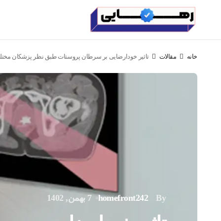
خانه
مقالات
تاثیر خودارضایی بر سرطان پروستات طبق نظر پزشکان مخت
By
homefront242
7 بهمن, 1402