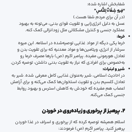
شفابخش اشاره شده:
“فِیهِ شِفَاءٌ لِلنَّاسِ”
(در آن برای مردم شفا هست.)
عسل به دلیل انرژی‌زایی و تقویت قوای بدنی، می‌تونه به بهبود
عملکرد جنسی و کنترل مشکلاتی مثل زودانزالی کمک کنه.
خرما:
خرما یکی دیگه از مواد غذایی توصیه‌شده در اسلامه. این میوه
سرشار از انرژی، ویتامین‌ها و مواد معدنیه که برای تقویت بدن و
تعادل هورمونی مفیده. پیامبر اکرم (ص) بارها مصرف خرما رو
به‌خصوص برای افرادی که نیاز به تقویت بدنی داشتن، توصیه کردن.
شیر و لبنیات:
در احادیث اسلامی، شیر به‌عنوان غذایی کامل معرفی شده. شیر به
تعادل کلسیم بدن و تقویت استخوان‌ها کمک می‌کنه و برای آرامش
اعصاب هم مفیده که خودش به کاهش استرس و بهبود روابط
جنسی کمک می‌کنه.
۲. پرهیز از پرخوری و زیاده‌روی در خوردن
اسلام همیشه توصیه کرده که از پرخوری و اسراف در غذا خوردن
پرهیز کنید. پیامبر اکرم (ص) فرمودند: