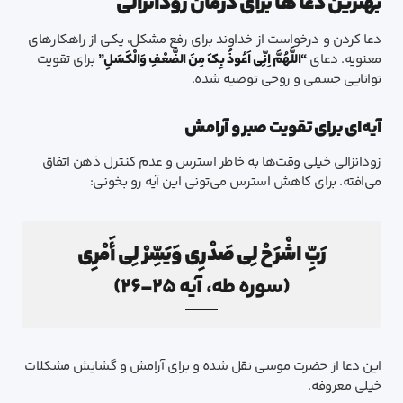
بهترین دعا ها برای درمان زودانزالی
دعا کردن و درخواست از خداوند برای رفع مشکل، یکی از راهکارهای
معنویه. دعای
“اللَّهُمَّ اِنِّی اَعُوذُ بِکَ مِنَ الضَّعْفِ وَالْکَسَلِ”
برای تقویت
توانایی جسمی و روحی توصیه شده.
آیه‌ای برای تقویت صبر و آرامش
زودانزالی خیلی وقت‌ها به خاطر استرس و عدم کنترل ذهن اتفاق
می‌افته. برای کاهش استرس می‌تونی این آیه رو بخونی:
رَبِّ اشْرَحْ لِي صَدْرِي وَيَسِّرْ لِي أَمْرِي
(سوره طه، آیه ۲۵-۲۶)
این دعا از حضرت موسی نقل شده و برای آرامش و گشایش مشکلات
خیلی معروفه.