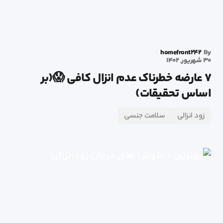
homefront242
By
30 شهریور, 1402
7 عارضه خطرناک عدم انزال کافی 😱(بر
اساس تحقیقات)
زود انزالی
سلامت جنسی