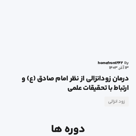
homefront242
By
13 آذر, 1403
درمان زودانزالی از نظر امام صادق (ع) و
ارتباط با تحقیقات علمی
زود انزالی
دوره ها