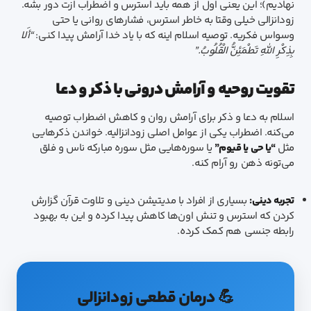
نهادیم)؛ این یعنی اول از همه باید استرس و اضطراب ازت دور بشه.
زودانزالی خیلی وقتا به خاطر استرس، فشارهای روانی یا حتی
وسواس فکریه. توصیه اسلام اینه که با یاد خدا آرامش پیدا کنی:
“أَلا
بِذِكْرِ اللَّهِ تَطْمَئِنُّ الْقُلُوبُ.”
تقویت روحیه و آرامش درونی با ذکر و دعا
اسلام به دعا و ذکر برای آرامش روان و کاهش اضطراب توصیه
می‌کنه. اضطراب یکی از عوامل اصلی زودانزالیه. خواندن ذکرهایی
مثل
“یا حی یا قیوم”
یا سوره‌هایی مثل سوره مبارکه ناس و فلق
می‌تونه ذهن رو آرام کنه.
تجربه دینی:
بسیاری از افراد با مدیتیشن دینی و تلاوت قرآن گزارش
کردن که استرس و تنش اون‌ها کاهش پیدا کرده و این به بهبود
رابطه جنسی هم کمک کرده.
💪 درمان قطعی زودانزالی