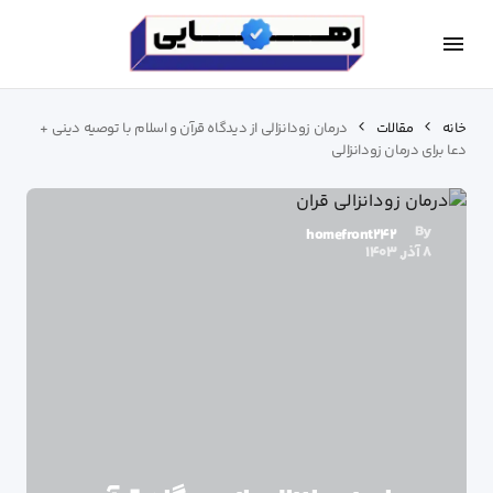
خانه
مقالات
درمان زودانزالی از دیدگاه قرآن و اسلام با توصیه دینی +
دعا برای درمان زودانزالی
By
homefront242
8 آذر, 1403