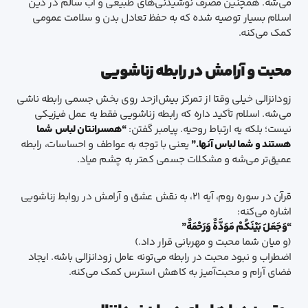
می‌شه. همچنین مصرف نوشیدنی‌های طبیعی و آب سالم در دین
اسلام بسیار توصیه شده که به حفظ تعادل بدن و سلامت عمومی
کمک می‌کنه.
محبت و آرامش در رابطه زناشویی
زودانزالی خیلی وقتا از تمرکز بیش‌ازحد روی بخش جسمی رابطه ناشی
می‌شه. اسلام تأکید داره که رابطه زناشویی فقط یه عمل فیزیکی
نیست؛ بلکه یه ارتباط روحیه. پیامبر گفتن:
“همسرانتان لباس شما
هستند و شما لباس آنها.”
یعنی با توجه به عواطف و احساسات، رابطه
عمیق‌تر می‌شه و مشکلات جسمی کمتر به چشم میاد.
قرآن در سوره روم، آیه ۲۱، به نقش عشق و آرامش در روابط زناشویی
اشاره می‌کنه:
“وَجَعَلَ بَيْنَكُمْ مَوَدَّةً وَرَحْمَةً”
(و میان شما محبت و مهربانی قرار داد.)
اضطراب و نبود محبت در رابطه می‌تونه عامل زودانزالی باشه. ایجاد
فضای آرام و محبت‌آمیز به کاهش استرس کمک می‌کنه.