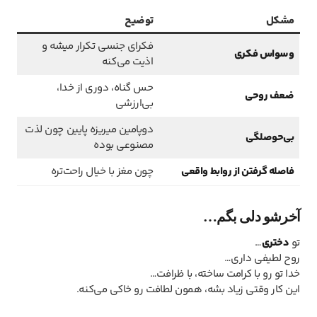
مشکل
توضیح
فکرای جنسی تکرار میشه و
وسواس فکری
اذیت می‌کنه
حس گناه، دوری از خدا،
ضعف روحی
بی‌ارزشی
دوپامین میریزه پایین چون لذت
بی‌حوصلگی
مصنوعی بوده
فاصله گرفتن از روابط واقعی
چون مغز با خیال راحت‌تره
آخرشو دلی بگم…
تو
دختری
…
روح لطیفی داری…
خدا تو رو با کرامت ساخته، با ظرافت…
این کار وقتی زیاد بشه، همون لطافت رو خاکی می‌کنه.