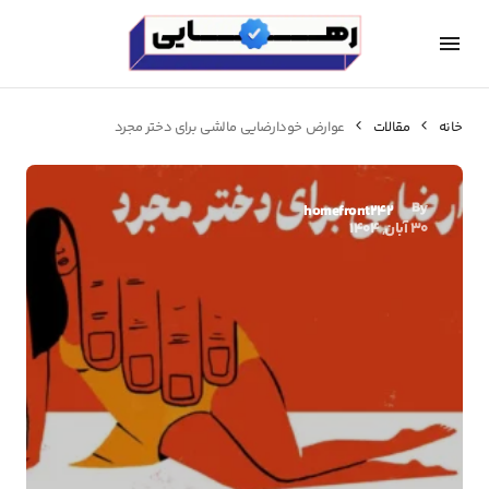
خانه
مقالات
عوارض خودارضايي مالشی براي دختر مجرد
By
homefront242
30 آبان, 1404