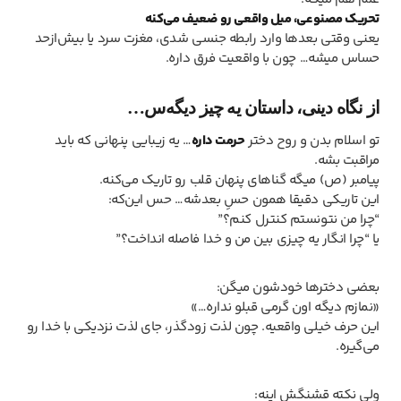
تحریک مصنوعی، میل واقعی رو ضعیف می‌کنه
یعنی وقتی بعدها وارد رابطه جنسی شدی، مغزت سرد یا بیش‌ازحد
حساس میشه… چون با واقعیت فرق داره.
از نگاه دینی، داستان یه چیز دیگه‌س…
تو اسلام بدن و روح دختر
حرمت داره
… یه زیبایی پنهانی که باید
مراقبت بشه.
پیامبر (ص) میگه گناهای پنهان قلب رو تاریک می‌کنه.
این تاریکی دقیقا همون حسِ بعدشه… حس این‌که:
“چرا من نتونستم کنترل کنم؟”
یا “چرا انگار یه چیزی بین من و خدا فاصله انداخت؟”
بعضی دخترها خودشون میگن:
«نمازم دیگه اون گرمی قبلو نداره…»
این حرف خیلی واقعیه. چون لذت زودگذر، جای لذت نزدیکی با خدا رو
می‌گیره.
ولی نکته قشنگش اینه: