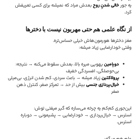
یه جور
خالی شدنِ روح
بعدش میاد که نمیشه برای کسی تعریفش
کرد.
از نگاه علمی هم حتی مهربون نیست با دخترها
مغز دخترها هورمون‌هاش خیلی حساس‌تره.
وقتی خودارضایی زیاد میشه:
دوپامین
یهویی میره بالا، بعدش سقوط می‌کنه → نتیجه:
بی‌حوصلگی، افسردگی خفیف
پرولاکتین
زیاد میشه → باعث سردی، کم شدن انرژی، بی‌میلی
خیال‌پردازی جنسی
بیش از حد → تمرکز صفر، کنترل ذهن
صفر
این‌جوری کم‌کم یه چرخه می‌سازه که گیر میفتی توش:
استرس → خیال‌پردازی → خودارضایی → پشیمونی → دوباره
استرس.
علم هم میگه: