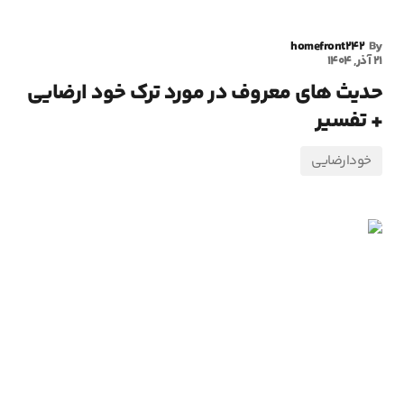
homefront242
By
21 آذر, 1404
حديث های معروف در مورد ترک خود ارضايي
+ تفسیر
خودارضایی