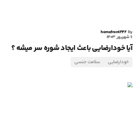
homefront242
By
6 شهریور, 1403
آیا خودارضایی باعث ایجاد شوره سر میشه ؟
خودارضایی
سلامت جنسی