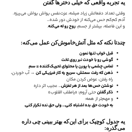
یه تجربه واقعی که خیلی دخترها گفتن
وقتی تعداد دفعاتش زیاد میشه، عزت‌نفس یواش یواش می‌ریزه.
آدم کم‌کم حس می‌کنه از خودش دور شده…
و این فاصله، بیشتر از جسم،
روح رو له می‌کنه
.
چندتا
نکته
که مثل آتش‌خاموش‌کن عمل می‌کنه:
قبل خواب تنها نمون
گوشی رو با خودت نبر روی تخت
تماس چشمی با پورن یا محتوای تحریک‌کننده = سم
ذهن که رفت سمتش، سریع یه کار فیزیکی کن
→ آب خوردن،
راه رفتن، عوض کردن مکان
نوشتن حس‌ها بعد از هر لغزش
… عجیب اثر داره
ذکر گفتن
حتی آروم: «یامقلب القلوب»
و مهم‌تر از همه:
به خودت حق بده اشتباه کنی… ولی حق نده تکرار کنی.
یه جدول کوچیک برای این‌که بهتر ببینی چی داره
می‌گذره: