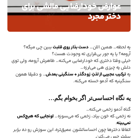
عوارض خودارضايي مالشی براي
دختر مجرد
یه لحظه… همین الان…
دست بذار روی قلبت
ببین چی میگه؟
آرومه؟ یا یه جور بی‌قراری ته وجودت هست؟
خیلی وقتا دختری که خودارضایی می‌کنه… ظاهرش آرومه، ولی توی
دلش یه چیزی هی می‌لرزه…
یه
ترکیب عجیبی از لذتِ زودگذر + سنگینی بعدش
… و دقیقا همون
سنگینیه که آدمو خسته می‌کنه.
یه نگاه احساسی‌تر اگر بخوام بگم…
گناه آدمو زخمی می‌کنه…
نه زخمی که خون بیاد، زخمی که می‌سوزه…
اونجایی که هیچ‌کس
نمی‌بینه
.
اتفاقا دخترها چون احساساتشون عمیق‌تره، این سوزش رو
ده برابر
بیشتر حس می‌کنن.